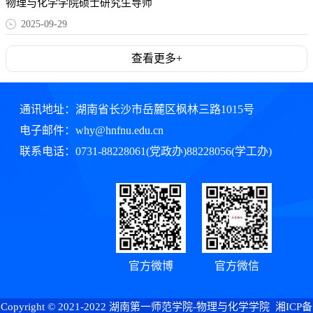
物理与化学学院硕士研究生导师
2025-09-29
查看更多+
通讯地址：湖南省长沙市岳麓区枫林三路1015号
电子邮件：why@hnfnu.edu.cn
联系电话：0731-88228061(党政办)88228056(学工办)
官方微博
官方微信
Copyright © 2021-2022 湖南第一师范学院-物理与化学学院 湘ICP备